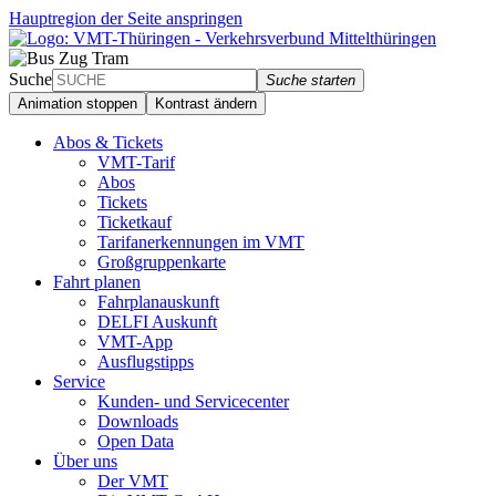
Hauptregion der Seite anspringen
Suche
Suche starten
Animation stoppen
Kontrast ändern
Abos & Tickets
VMT-Tarif
Abos
Tickets
Ticketkauf
Tarifanerkennungen im VMT
Großgruppenkarte
Fahrt planen
Fahrplanauskunft
DELFI Auskunft
VMT-App
Ausflugstipps
Service
Kunden- und Servicecenter
Downloads
Open Data
Über uns
Der VMT