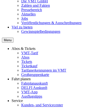
Die VMT GmbH
Zahlen und Fakten
Pressebereich
Aktuelles
Jobs
Veröffentlichungen & Ausschreibungen
Viel zu bieten
Gewinnspielbedingungen
Menu
Abos & Tickets
VMT-Tarif
Abos
Tickets
Ticketkauf
Tarifanerkennungen im VMT
Großgruppenkarte
Fahrt planen
Fahrplanauskunft
DELFI Auskunft
VMT-App
Ausflugstipps
Service
Kunden- und Servicecenter